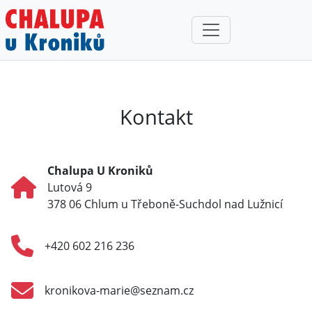
Kontakt
Chalupa U Kroniků
Lutová 9
378 06 Chlum u Třeboně-Suchdol nad Lužnicí
+420 602 216 236
kronikova-marie@seznam.cz